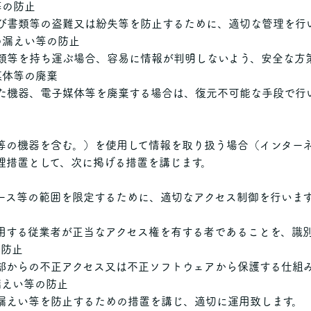
等の防止
び書類等の盗難又は紛失等を防止するために、適切な管理を行
の漏えい等の防止
類等を持ち運ぶ場合、容易に情報が判明しないよう、安全な方
媒体等の廃棄
た機器、電子媒体等を廃棄する場合は、復元不可能な手段で行
等の機器を含む。）を使用して情報を取り扱う場合（インター
理措置として、次に掲げる措置を講じます。
ース等の範囲を限定するために、適切なアクセス制御を行いま
用する従業者が正当なアクセス権を有する者であることを、識
の防止
部からの不正アクセス又は不正ソフトウェアから保護する仕組
漏えい等の防止
漏えい等を防止するための措置を講じ、適切に運用致します。